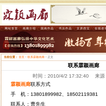
网站首页
画廊介绍
国画作品
书法作品
文房四宝
在线咨
当前位置：
首页
>
联系霖颖画廊
> 正文
联系霖颖画廊
时间：2010/4/2 17:32:40
来源
霖颖画廊
联系方式
手 机：13801899982、18502119381
联系人：曹先生