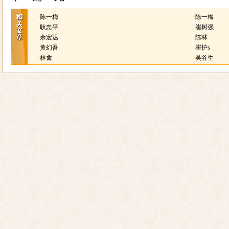
·
陈一梅
·
陈一梅
·
耿忠平
·
崔树强
·
余宏达
·
陈林
·
黄幻吾
·
崔护s
·
林禽
·
吴谷生