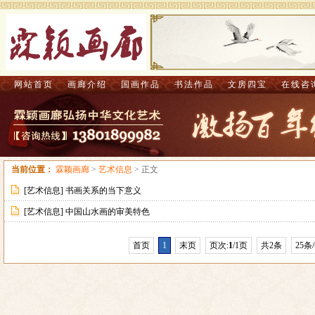
网站首页
画廊介绍
国画作品
书法作品
文房四宝
在线咨
当前位置：
霖颖画廊
>
艺术信息
> 正文
[
艺术信息
]
书画关系的当下意义
[
艺术信息
]
中国山水画的审美特色
首页
1
末页
页次:
1
/1页
共2条
25条