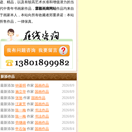
迹、精品，以及有较高艺术水准和增值潜力的当
代中青年书画家作品，
霖颖画廊网站
作品均来自
于画家本人，本站向所有收藏者郑重承诺：本站
所售作品，一律保真。
新添作品
·最新添加
钟基明
作家
国画作品
2026/8/9
·最新添加
施立华
作家
国画作品
2026/8/9
·最新添加
张弛
作家
国画作品
2026/8/9
·最新添加
汪家芳
作家
国画作品
2026/8/9
·最新添加
陈一梅
作家
书法作品
2026/8/6
·最新添加
陈一梅
作家
书法作品
2026/8/6
·最新添加
劳继雄
作家
国画作品
2026/8/6
·最新添加
申石伽
作家
国画作品
2026/8/4