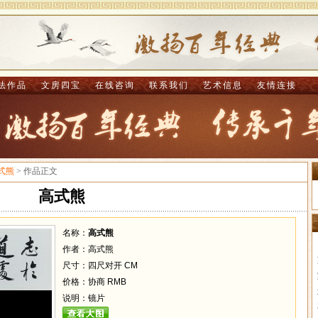
法作品
文房四宝
在线咨询
联系我们
艺术信息
友情连接
式熊
> 作品正文
高式熊
名称：
高式熊
作者：高式熊
尺寸：四尺对开 CM
价格：协商 RMB
说明：镜片