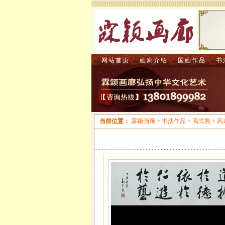
网站首页
画廊介绍
国画作品
书
当前位置：
霖颖画廊
>
书法作品
>
高式熊
>
高