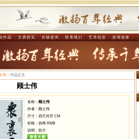
法作品
文房四宝
在线咨询
联系我们
艺术信息
友情连接
士伟
> 作品正文
顾士伟
名称：
顾士伟
作者：顾士伟
尺寸：四尺对开 CM
价格：协商 RMB
说明：软片