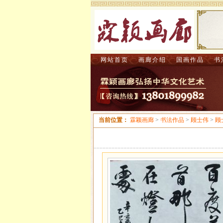
网站首页
画廊介绍
国画作品
书
当前位置：
霖颖画廊
>
书法作品
>
顾士伟
>
顾