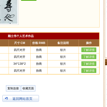
顾士伟个人艺术作品
尺寸 CM
价格 RMB
备注说明
操作
四尺对开
协商
软片
了解详情
四尺对开
协商
软片
了解详情
34*138*2
协商
软片
了解详情
四尺对开
协商
软片
了解详情
复制连接
收藏页面
返回网站首页