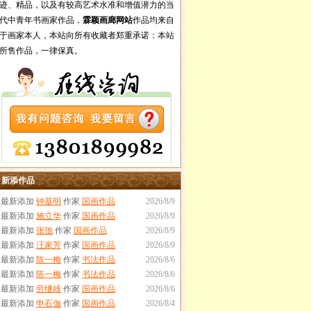
迹、精品，以及有较高艺术水准和增值潜力的当
代中青年书画家作品，
霖颖画廊网站
作品均来自
于画家本人，本站向所有收藏者郑重承诺：本站
所售作品，一律保真。
新添作品
·最新添加
钟基明
作家
国画作品
2026/8/9
·最新添加
施立华
作家
国画作品
2026/8/9
·最新添加
张弛
作家
国画作品
2026/8/9
·最新添加
汪家芳
作家
国画作品
2026/8/9
·最新添加
陈一梅
作家
书法作品
2026/8/6
·最新添加
陈一梅
作家
书法作品
2026/8/6
·最新添加
劳继雄
作家
国画作品
2026/8/6
·最新添加
申石伽
作家
国画作品
2026/8/4