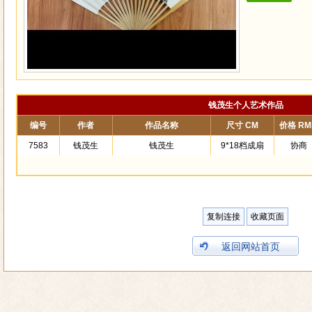
钱茂生个人艺术作品
编号
作者
作品名称
尺寸 CM
价格 RM
7583
钱茂生
钱茂生
9*18档成扇
协商
复制连接
收藏页面
返回网站首页