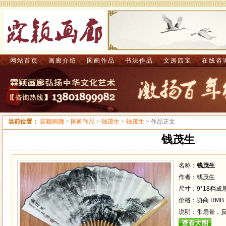
网站首页
画廊介绍
国画作品
书法作品
文房四宝
在线咨
当前位置：
霖颖画廊
>
国画作品
>
钱茂生
>
钱茂生
> 作品正文
钱茂生
名称：
钱茂生
作者：钱茂生
尺寸：9*18档成扇
价格：协商 RMB
说明：带扇骨，