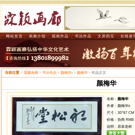
网站首页
画廊介绍
国画作品
书法作品
文房四宝
在线咨
当前位置：
霖颖画廊
>
书法作品
>
颜梅华s
>
颜梅华
> 作品正文
颜梅华
名称：
颜梅华
作者：颜梅华s
尺寸：30*87 CM
价格：协商 RMB
说明：原装老框